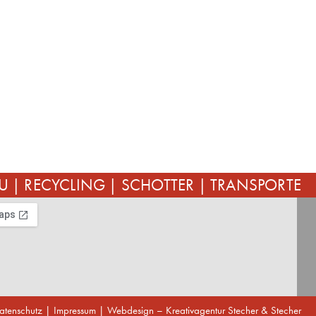
EISTUNGEN
GALERIE
KONTAKT
U | RECYCLING | SCHOTTER | TRANSPORTE
atenschutz
|
Impressum
| Webdesign –
Kreativagentur Stecher & Stecher