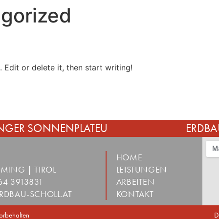
gorized
HOME
L
Edit or delete it, then start writing!
MINGER SONNENPLATEU
ERDBA
HOME
EMING | TIROL
LEISTUNGEN
64 3913831
ARBEITEN
RDBAU-SCHOLL.AT
KONTAKT
orbehalten
D