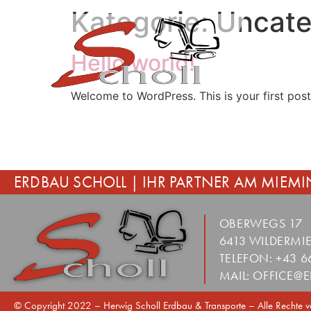
Kategorie:
Uncate
Hello world!
Welcome to WordPress. This is your first post. 
ERDBAU SCHOLL | IHR PARTNER AM MIE
OBERWEGS 17
6413 WILDERMI
TELEFON:
+43 6
MAIL:
OFFICE@E
© Copyright 2022 – Herwig Scholl Erdbau & Transporte – Alle Rechte v