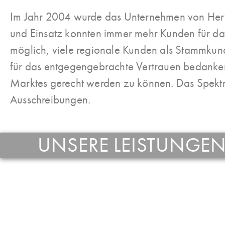
Im Jahr 2004 wurde das Unternehmen von Herwi
und Einsatz konnten immer mehr Kunden für da
möglich, viele regionale Kunden als Stammkun
für das entgegengebrachte Vertrauen bedanken. 
Marktes gerecht werden zu können. Das Spektrum
Ausschreibungen.
UNSERE LEISTUNGEN
Kein Berg ist uns zu groß, kein Loch zu
klein. Unser Gerätepark bietet alles: vom
Frost
kleinen 1,6 Tonnen Minibagger bis zum
Deckensch