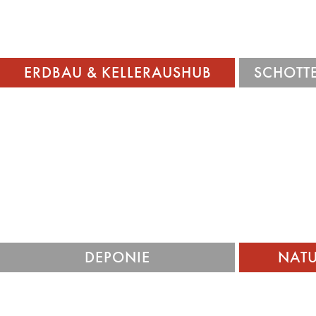
25 Tonnen Bagger.
ERDBAU & KELLERAUSHUB
SCHOTTE
Wir
Naturst
Auf unseren Bodenaushubdeponien sind
Erfahru
wir in der Lage große Mengen
privaten B
Aushubmaterial zur umweltgerechten
Steinsch
Entsorgung zu übernehmen.
DEPONIE
NAT