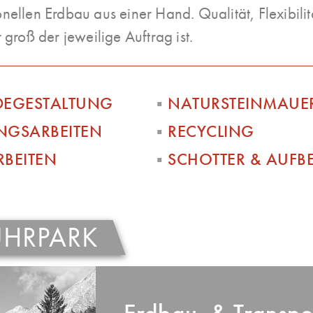
onellen Erdbau aus einer Hand. Qualität, Flexibilit
 groß der jeweilige Auftrag ist.
DEGESTALTUNG
▪︎
NATURSTEINMAUE
NGSARBEITEN
▪︎
RECYCLING
BEITEN
▪︎
SCHOTTER & AUFB
UHRPARK