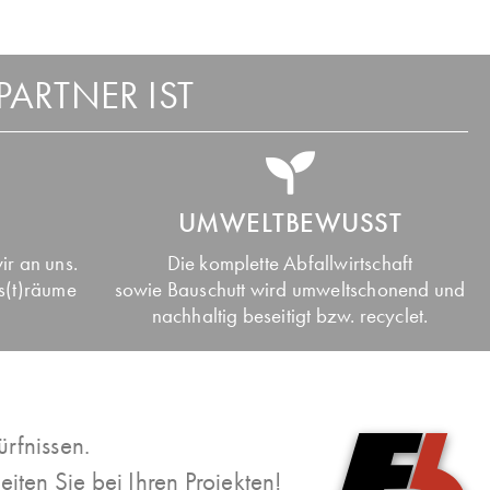
ARTNER IST
UMWELTBEWUSST
ir an uns.
Die komplette Abfallwirtschaft
s(t)räume
sowie Bauschutt wird umweltschonend und
nachhaltig beseitigt bzw. recyclet.
rfnissen.
ten Sie bei Ihren Projekten!