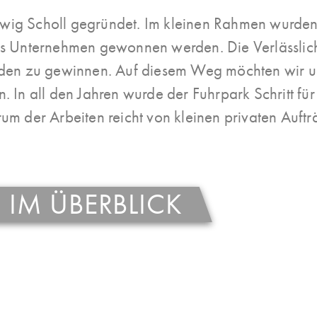
g Scholl gegründet. Im kleinen Rahmen wurden di
s Unternehmen gewonnen werden. Die Verlässlichk
den zu gewinnen. Auf diesem Weg möchten wir uns
In all den Jahren wurde der Fuhrpark Schritt für
 der Arbeiten reicht von kleinen privaten Aufträ
 IM ÜBERBLICK
Wir legen sehr großen Wert
Trennung der versch. Stoffg
koffer, Kies, Rollierung,
unterziehen jedes Abbruchob
otter, Planiematerial, Sand