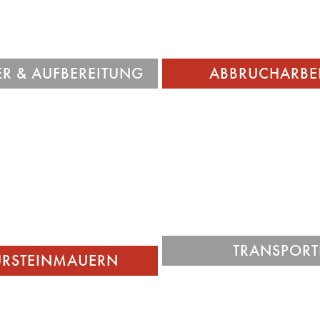
gründlichen Entrümpelu
Entsorgung allfälliger Fre
R & AUFBEREITUNG
ABBRUCHARBE
 sind ausgezeichnete
Wir schaffen Ihr Gut, Gerät
einmaurer mit langjähriger
Maschinen, Material a
ng. Neben Steinmauern im
gewünschten Ort. Durch 
ereich errichten wir schwere
Fuhrpark können wir beina
lichtungen neben Wegen und
befördern.
Strassen.
TRANSPORT
URSTEINMAUERN