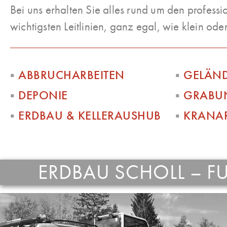
Bei uns erhalten Sie alles rund um den professi
wichtigsten Leitlinien, ganz egal, wie klein oder
▪︎
ABBRUCHARBEITEN
▪︎
GELÄN
▪︎
DEPONIE
▪︎
GRABU
▪︎
ERDBAU & KELLERAUSHUB
▪︎
KRANAR
ERDBAU SCHOLL – F