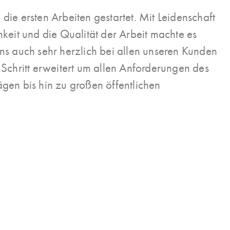
e ersten Arbeiten gestartet. Mit Leidenschaft
eit und die Qualität der Arbeit machte es
 auch sehr herzlich bei allen unseren Kunden
 Schritt erweitert um allen Anforderungen des
gen bis hin zu großen öffentlichen
 auf exakte
Gezieltes Recycling hilft,
ruppen, und
Rohstoffressourcen zu schonen und
jekt einer
Deponievolumen zu vermindern. Die