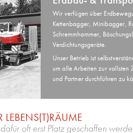
Erdbau- & Transpo
Wir verfügen über Erdbewegu
Kettenbagger, Minibagger, R
Schremmhammer, Böschungslöff
Verdichtungsgeräte.
Unser Betrieb ist selbstverst
um alle Arbeiten zur vollsten 
und Partner durchführen zu k
 LEBENS(T)RÄUME
afür oft erst Platz geschaffen werde