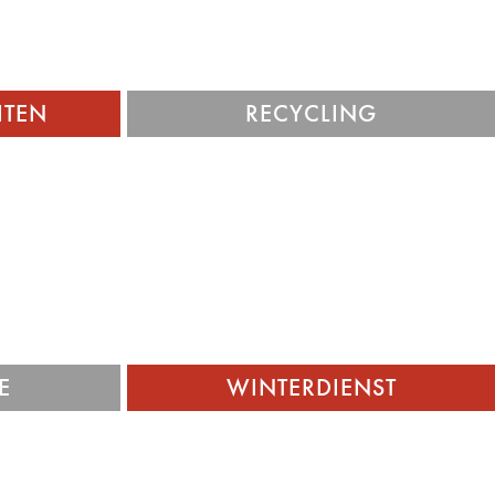
ng und
Natur wird geschont und Kosten für den
mdstoffe.
Auftraggeber gesenkt.
ITEN
RECYCLING
eschaften,
SCHNEE ADE! Ob Straßen- und
n den
Gehsteigräumung für Gemeinden,
unseren
Parkplatzräumung für Unternehmen und
he alles
private Haushalte – wir sind für Sie
unterwegs!
E
WINTERDIENST